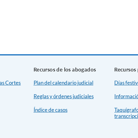
Recursos de los abogados
Recursos 
as Cortes
Plan del calendario judicial
Días festiv
Reglas y órdenes judiciales
Informació
Índice de casos
Taquígrafo
transcripc